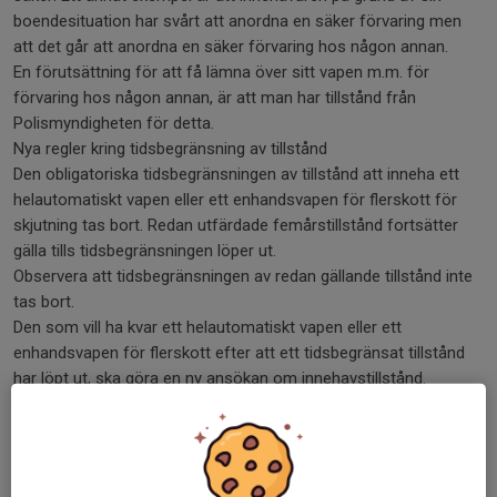
boendesituation har svårt att anordna en säker förvaring men
att det går att anordna en säker förvaring hos någon annan.
En förutsättning för att få lämna över sitt vapen m.m. för
förvaring hos någon annan, är att man har tillstånd från
Polismyndigheten för detta.
Nya regler kring tidsbegränsning av tillstånd
Den obligatoriska tidsbegränsningen av tillstånd att inneha ett
helautomatiskt vapen eller ett enhandsvapen för flerskott för
skjutning tas bort. Redan utfärdade femårstillstånd fortsätter
gälla tills tidsbegränsningen löper ut.
Observera att tidsbegränsningen av redan gällande tillstånd inte
tas bort.
Den som vill ha kvar ett helautomatiskt vapen eller ett
enhandsvapen för flerskott efter att ett tidsbegränsat tillstånd
har löpt ut, ska göra en ny ansökan om innehavstillstånd.
Observera att den så kallade fyraveckorsregeln är borttagen.
Detta innebär att ansökan om nytt tillstånd måste göras i
tillräckligt god tid för att Polismyndigheten ska hinna handlägga
ärendet och fatta beslut innan tidsbegränsningen går ut.