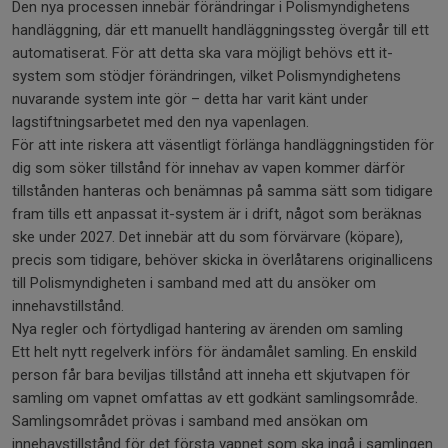
Den nya processen innebär förändringar i Polismyndighetens
handläggning, där ett manuellt handläggningssteg övergår till ett
automatiserat. För att detta ska vara möjligt behövs ett it-
system som stödjer förändringen, vilket Polismyndighetens
nuvarande system inte gör – detta har varit känt under
lagstiftningsarbetet med den nya vapenlagen.
För att inte riskera att väsentligt förlänga handläggningstiden för
dig som söker tillstånd för innehav av vapen kommer därför
tillstånden hanteras och benämnas på samma sätt som tidigare
fram tills ett anpassat it-system är i drift, något som beräknas
ske under 2027. Det innebär att du som förvärvare (köpare),
precis som tidigare, behöver skicka in överlåtarens originallicens
till Polismyndigheten i samband med att du ansöker om
innehavstillstånd.
Nya regler och förtydligad hantering av ärenden om samling
Ett helt nytt regelverk införs för ändamålet samling. En enskild
person får bara beviljas tillstånd att inneha ett skjutvapen för
samling om vapnet omfattas av ett godkänt samlingsområde.
Samlingsområdet prövas i samband med ansökan om
innehavstillstånd för det första vapnet som ska ingå i samlingen.