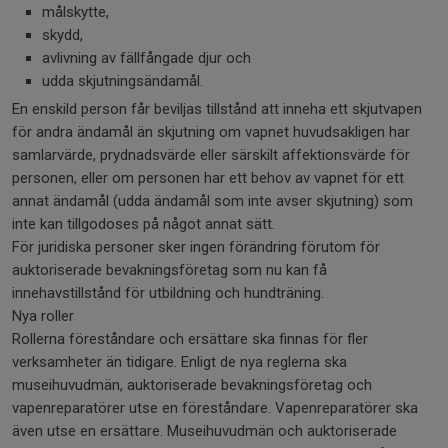
målskytte,
skydd,
avlivning av fällfångade djur och
udda skjutningsändamål.
En enskild person får beviljas tillstånd att inneha ett skjutvapen
för andra ändamål än skjutning om vapnet huvudsakligen har
samlarvärde, prydnadsvärde eller särskilt affektionsvärde för
personen, eller om personen har ett behov av vapnet för ett
annat ändamål (udda ändamål som inte avser skjutning) som
inte kan tillgodoses på något annat sätt.
För juridiska personer sker ingen förändring förutom för
auktoriserade bevakningsföretag som nu kan få
innehavstillstånd för utbildning och hundträning.
Nya roller
Rollerna föreståndare och ersättare ska finnas för fler
verksamheter än tidigare. Enligt de nya reglerna ska
museihuvudmän, auktoriserade bevakningsföretag och
vapenreparatörer utse en föreståndare. Vapenreparatörer ska
även utse en ersättare. Museihuvudmän och auktoriserade