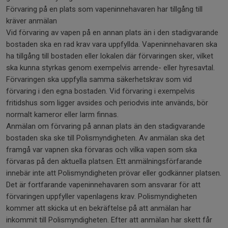
Förvaring på en plats som vapeninnehavaren har tillgång till
kräver anmälan
Vid förvaring av vapen på en annan plats än i den stadigvarande
bostaden ska en rad krav vara uppfyllda. Vapeninnehavaren ska
ha tillgång till bostaden eller lokalen där förvaringen sker, vilket
ska kunna styrkas genom exempelvis arrende- eller hyresavtal.
Förvaringen ska uppfylla samma säkerhetskrav som vid
förvaring i den egna bostaden. Vid förvaring i exempelvis
fritidshus som ligger avsides och periodvis inte används, bör
normalt kameror eller larm finnas.
Anmälan om förvaring på annan plats än den stadigvarande
bostaden ska ske till Polismyndigheten. Av anmälan ska det
framgå var vapnen ska förvaras och vilka vapen som ska
förvaras på den aktuella platsen. Ett anmälningsförfarande
innebär inte att Polismyndigheten prövar eller godkänner platsen.
Det är fortfarande vapeninnehavaren som ansvarar för att
förvaringen uppfyller vapenlagens krav. Polismyndigheten
kommer att skicka ut en bekräftelse på att anmälan har
inkommit till Polismyndigheten. Efter att anmälan har skett får