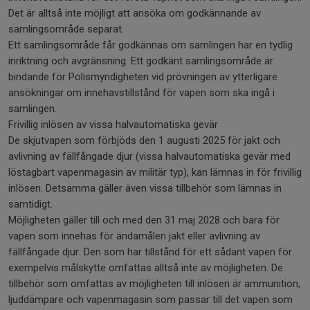
Det är alltså inte möjligt att ansöka om godkännande av
samlingsområde separat.
Ett samlingsområde får godkännas om samlingen har en tydlig
inriktning och avgränsning. Ett godkänt samlingsområde är
bindande för Polismyndigheten vid prövningen av ytterligare
ansökningar om innehavstillstånd för vapen som ska ingå i
samlingen.
Frivillig inlösen av vissa halvautomatiska gevär
De skjutvapen som förbjöds den 1 augusti 2025 för jakt och
avlivning av fällfångade djur (vissa halvautomatiska gevär med
löstagbart vapenmagasin av militär typ), kan lämnas in för frivillig
inlösen. Detsamma gäller även vissa tillbehör som lämnas in
samtidigt.
Möjligheten gäller till och med den 31 maj 2028 och bara för
vapen som innehas för ändamålen jakt eller avlivning av
fällfångade djur. Den som har tillstånd för ett sådant vapen för
exempelvis målskytte omfattas alltså inte av möjligheten. De
tillbehör som omfattas av möjligheten till inlösen är ammunition,
ljuddämpare och vapenmagasin som passar till det vapen som