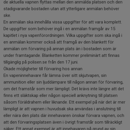
de aktuella vapnen flyttas mellan den anmälda platsen och den
stadigvarande bostaden utan att ytterligare anmälan behöver
ske.
En anmälan ska innehålla vissa uppgifter för att vara komplett.
De uppgifter som behöver ingå i en anmälan framgår av 15
kapitlet i nya vapenförordningen. Vilka uppgifter som ska ingå i
en anmälan kommer också att framgå av den blankett för
anmälan om förvaring på annan plats än i bostaden som är
under framtagande. Blanketten kommer preliminärt att finnas
tillgänglig på polisen.se från den 17 juni.
Ökade möjligheter till förvaring hos annan
En vapeninnehavare får lämna över sitt skjutvapen, sin
ammunition eller sin ljuddämpare till någon annan för förvaring,
om det framstår som mer lämpligt. Det krävs inte längre att det
finns ett släktskap eller någon speciell anknytning till platsen
såsom föräldrahem eller liknande. Ett exempel på när det är mer
lämpligt är att vapnen i huvudsak ska användas i anslutning till
eller nära den plats där innehavaren önskar förvara vapnen, och
att den förvaringsplatsen även i övrigt framstår som tillräckligt
säker. Ett annat exempel är att innehavaren på grund av sin