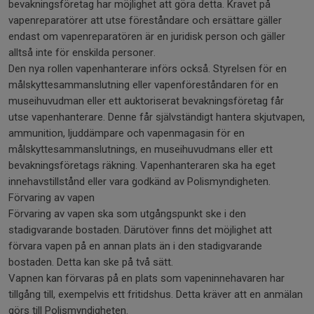
bevakningsföretag har möjlighet att göra detta. Kravet på
vapenreparatörer att utse föreståndare och ersättare gäller
endast om vapenreparatören är en juridisk person och gäller
alltså inte för enskilda personer.
Den nya rollen vapenhanterare införs också. Styrelsen för en
målskyttesammanslutning eller vapenföreståndaren för en
museihuvudman eller ett auktoriserat bevakningsföretag får
utse vapenhanterare. Denne får självständigt hantera skjutvapen,
ammunition, ljuddämpare och vapenmagasin för en
målskyttesammanslutnings, en museihuvudmans eller ett
bevakningsföretags räkning. Vapenhanteraren ska ha eget
innehavstillstånd eller vara godkänd av Polismyndigheten.
Förvaring av vapen
Förvaring av vapen ska som utgångspunkt ske i den
stadigvarande bostaden. Därutöver finns det möjlighet att
förvara vapen på en annan plats än i den stadigvarande
bostaden. Detta kan ske på två sätt.
Vapnen kan förvaras på en plats som vapeninnehavaren har
tillgång till, exempelvis ett fritidshus. Detta kräver att en anmälan
görs till Polismyndigheten.