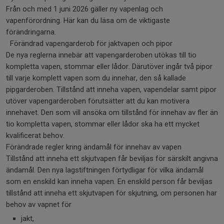
Från och med 1 juni 2026 gäller ny vapenlag och
vapenförordning. Här kan du läsa om de viktigaste
förändringarna.
Förändrad vapengarderob för jaktvapen och pipor
De nya reglerna innebär att vapengarderoben utökas till tio
kompletta vapen, stommar eller lådor. Därutöver ingår två pipor
till varje komplett vapen som du innehar, den så kallade
pipgarderoben. Tillstånd att inneha vapen, vapendelar samt pipor
utöver vapengarderoben förutsätter att du kan motivera
innehavet. Den som vill ansöka om tillstånd för innehav av fler än
tio kompletta vapen, stommar eller lådor ska ha ett mycket
kvalificerat behov.
Förändrade regler kring ändamål för innehav av vapen
Tillstånd att inneha ett skjutvapen får beviljas för särskilt angivna
ändamål. Den nya lagstiftningen förtydligar för vilka ändamål
som en enskild kan inneha vapen. En enskild person får beviljas
tillstånd att inneha ett skjutvapen för skjutning, om personen har
behov av vapnet för
jakt,