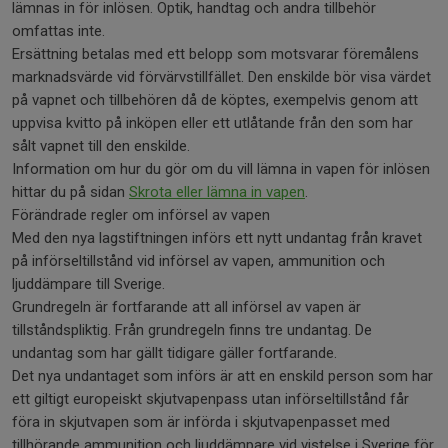
lämnas in för inlösen. Optik, handtag och andra tillbehör
omfattas inte.
Ersättning betalas med ett belopp som motsvarar föremålens
marknadsvärde vid förvärvstillfället. Den enskilde bör visa värdet
på vapnet och tillbehören då de köptes, exempelvis genom att
uppvisa kvitto på inköpen eller ett utlåtande från den som har
sålt vapnet till den enskilde.
Information om hur du gör om du vill lämna in vapen för inlösen
hittar du på sidan
Skrota eller lämna in vapen
.
Förändrade regler om införsel av vapen
Med den nya lagstiftningen införs ett nytt undantag från kravet
på införseltillstånd vid införsel av vapen, ammunition och
ljuddämpare till Sverige.
Grundregeln är fortfarande att all införsel av vapen är
tillståndspliktig. Från grundregeln finns tre undantag. De
undantag som har gällt tidigare gäller fortfarande.
Det nya undantaget som införs är att en enskild person som har
ett giltigt europeiskt skjutvapenpass utan införseltillstånd får
föra in skjutvapen som är införda i skjutvapenpasset med
tillhörande ammunition och ljuddämpare vid vistelse i Sverige för