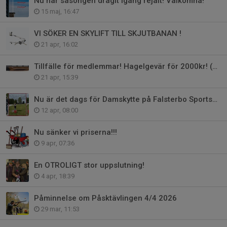
Nu har säsongen dragit igång rejält! Välkomna!
15 maj, 16:47
VI SÖKER EN SKYLIFT TILL SKJUTBANAN !
21 apr, 16:02
Tillfälle för medlemmar! Hagelgevär för 2000kr! (BORTLOVADE)
21 apr, 15:39
Nu är det dags för Damskytte på Falsterbo Sportskytteklubbs Hagelbana.
12 apr, 08:00
Nu sänker vi priserna!!!
9 apr, 07:36
En OTROLIGT stor uppslutning!
4 apr, 18:39
Påminnelse om Påsktävlingen 4/4 2026
29 mar, 11:53