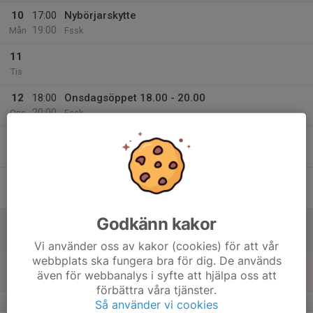
10
17:00
Nybörjarskytte
19:00
Mån
Fssk
11
Tis
12
18:00
Onsdagsöppet 18.00 - 20.00
20:00
Ons
Fssk
13
Tor
14
Fre
Godkänn kakor
15
09:00
Banan öppen mellan 9.00-13.00
13:00
Lör
Fssk
Vi använder oss av kakor (cookies) för att vår
webbplats ska fungera bra för dig. De används
16
även för webbanalys i syfte att hjälpa oss att
Sön
förbättra våra tjänster.
v.34
Så använder vi cookies