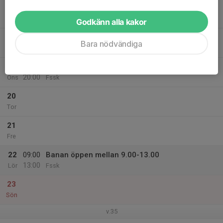
17
17:00
Nybörjarskytte
19:00
Mån
Fssk
Godkänn alla kakor
18
Bara nödvändiga
Tis
19
18:00
Onsdagsöppet 18.00 - 20.00
20:00
Ons
Fssk
20
Tor
21
Fre
22
09:00
Banan öppen mellan 9.00-13.00
13:00
Lör
Fssk
23
Sön
v.35