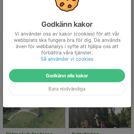
Jourlistor
Barncancertävlingen
Godkänn kakor
2026-01-12
|
3 st
2025-11-01
|
12 st
Vi använder oss av kakor (cookies) för att vår
webbplats ska fungera bra för dig. De används
även för webbanalys i syfte att hjälpa oss att
förbättra våra tjänster.
Så använder vi cookies
Godkänn alla kakor
Julaftonstävlingen 21/12 2024
VIN INSATSTÄVLING
2024-12-21
|
10 st
2024-12-07
|
20 st
Bara nödvändiga