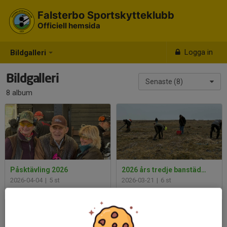
Falsterbo Sportskytteklubb
Officiell hemsida
Logga in
Bildgalleri
Bildgalleri
Senaste (8)
8 album
Påsktävling 2026
2026 års tredje banstädning
2026-04-04
|
5 st
2026-03-21
|
6 st