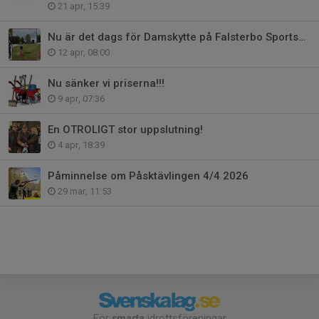
21 apr, 15:39
Nu är det dags för Damskytte på Falsterbo Sportskytteklubbs Hagelbana.
12 apr, 08:00
Nu sänker vi priserna!!!
9 apr, 07:36
En OTROLIGT stor uppslutning!
4 apr, 18:39
Påminnelse om Påsktävlingen 4/4 2026
29 mar, 11:53
För
smarta
idrottsföreningar