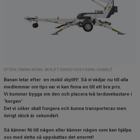
EFTERLYSNING MOBIL SKYLIFT SÖKES! HÖG FASAN I DUBBLÉ
Banan letar efter en mobil skylift! Så vi vädjar nu till alla
medlemmar om tips var vi kan finna en till ett bra pris.
Vi kommer bygga om den och placera två lerduvekastare i
"korgen"
Det vi söker skall fungera och kunna transporteras men
övrigt skick är sekundärt.
Så känner Ni till någon eller känner någon som kan hjälpa
oss med detta så uppskattas det enormt!