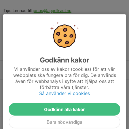
Tips lämnas till
jonas@appelkvist.nu
Dela nyhet
Tidigare nyheter
Godkänn kakor
9/8 bokad Älgbana i Maglarp
Vi använder oss av kakor (cookies) för att vår
3 aug, 10:34
webbplats ska fungera bra för dig. De används
även för webbanalys i syfte att hjälpa oss att
SFVF Halvårsmöte 12 September kl. 9.00
förbättra våra tjänster.
1 aug, 12:03
Så använder vi cookies
Kräftskiva på FSSK 5 september 2026 kl.17.00- 03.00
Godkänn alla kakor
24 jun, 14:14
Bara nödvändiga
Glad midsommar!