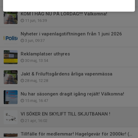
19 jun, 12:56
KOM I HÅG NU PÅ LÖRDAG!!! Välkomna!
11 jun, 16:39
Nyheter i vapenlagstiftningen från 1 juni 2026
3 jun, 09:37
Reklamplatser uthyres
30 maj, 13:54
Jakt & Friluftsgårdens årliga vapenmässa
28 maj, 12:28
Nu har säsongen dragit igång rejält! Välkomna!
15 maj, 16:47
VI SÖKER EN SKYLIFT TILL SKJUTBANAN !
21 apr, 16:02
Tillfälle för medlemmar! Hagelgevär för 2000kr! (BORTLOVADE)