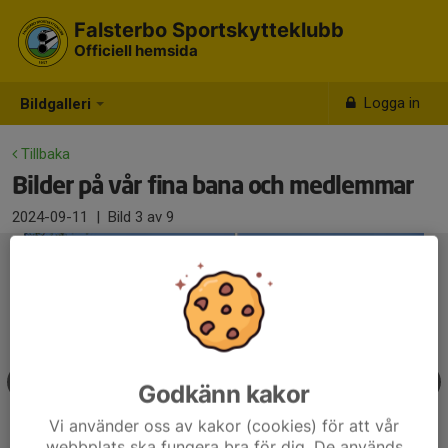
Falsterbo Sportskytteklubb
Officiell hemsida
Logga in
Bildgalleri
Tillbaka
Bilder på vår fina bana och medlemmar
2024-09-11
|
Bild
3
av 9
Godkänn kakor
Vi använder oss av kakor (cookies) för att vår
webbplats ska fungera bra för dig. De används