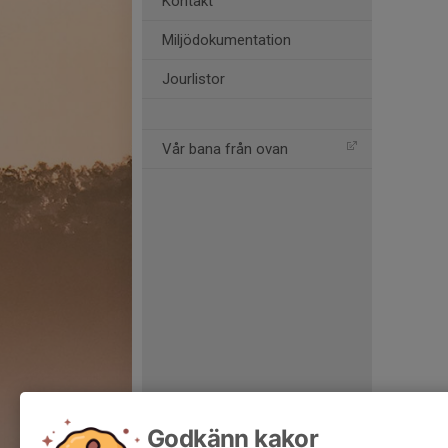
Kontakt
Miljödokumentation
Jourlistor
Vår bana från ovan
Godkänn kakor