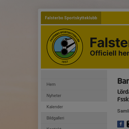
Falsterbo Sportskytteklubb
Falst
Officiell h
Ban
Hem
Lörd
Nyheter
Fssk
Kalender
Saml
Bildgalleri