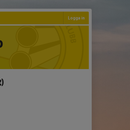
Logga in
b
g)