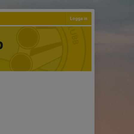
Logga in
b