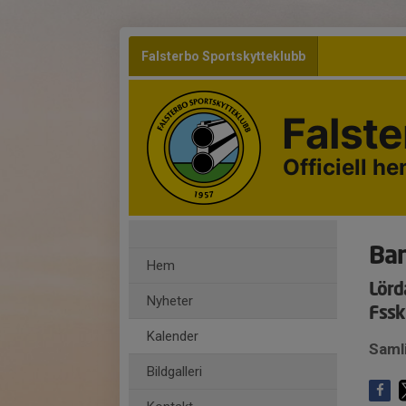
Falsterbo Sportskytteklubb
Falst
Officiell h
Ban
Hem
Lörd
Nyheter
Fssk
Kalender
Saml
Bildgalleri