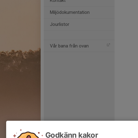
Kontakt
Miljödokumentation
Jourlistor
Vår bana från ovan
Godkänn kakor